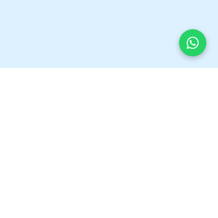
Vul ons formulier in en wij
nemen contact met je op.
Of je nu huishoudhulp zoekt, wil solliciteren of
gewoon een vraag hebt, ons team staat voor
je klaar.