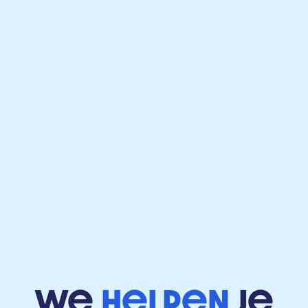
We
helpen
je